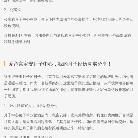
及产后康复等一系列服务项目。
2、公寓式
公寓式月子中心多位于住宅小区内或独立的公寓楼里，环境相对安静，周边生活
设施便利。
价格在3-4万左右，其服务内容与酒店式月子中心类似，但可能在一些高端设施
和服务细节上稍...
爱帝宫宝安月子中心，我的月子经历真实分享！
终于迎来出月子的日子，回首在深圳爱帝宫宝安国展店度过的这段时光，内心满
是温暖与感动。作为一名新手妈妈，这里给予我的远超预期，从环境到服务的每
一处细节，都让我感受到了满满的用心，现在就来详细和大家分享这段难忘的月
子经历。
1、环境静谧宜人，海景治愈身心
月子中心位于希尔顿酒店内，私密安静，远离外界嘈杂。我住的房间推开窗就是
辽阔大海，每天看着潮起潮落，尤其是晴天傍晚，绚丽晚霞与落日余晖交融，这
样的美景让月子期间的心情都跟着明媚起来，特别治愈。
2、高护1v1服务，专业又贴心