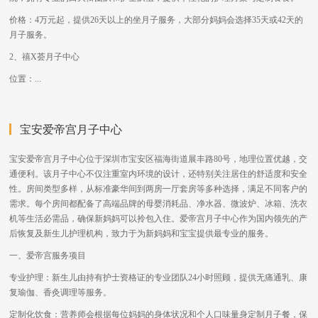
价格：4万元起，提供26天以上的坐月子服务，大部分妈妈会选择35天或42天的
月子服务。
2、禧X荟月子中心
位置：...
宝安爱帝宫月子中心
宝安爱帝宫月子中心位于深圳市宝安区福海街道展丰路80号，地理位置优越，交
通便利。该月子中心不仅注重室内环境的设计，还特别关注居住的舒适度和安全
性。房间类型多样，从标准豪华间到两房一厅套房等多种选择，满足不同客户的
需求。每个房间都配备了高端品牌的母婴消耗品、净水器、微波炉、冰箱、洗衣
机等生活必需品，确保新妈妈可以拎包入住。爱帝宫月子中心作为国内领先的产
后恢复及新生儿护理机构，致力于为新妈妈和宝宝提供最专业的服务。
一、爱帝宫服务项目
专业护理：新生儿由持有护士资格证的专业团队24小时照顾，提供无痛通乳、康
复瑜伽、香灸调理等服务。
定制化饮食：营养师会根据每位妈妈的身体状况和个人口味量身定制月子餐，保