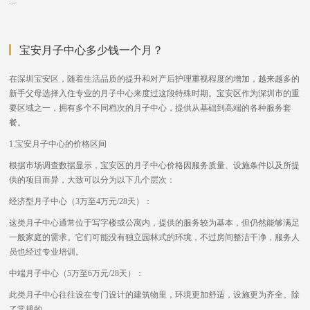
...
宝安月子中心多少钱一个月？
在深圳宝安区，随着生活品质的提升和对产后护理重视程度的增加，越来越多的
新手父母选择入住专业的月子中心来度过这段特殊时期。宝安区作为深圳市的重
要区域之一，拥有多个不同档次的月子中心，提供从基础到高端的各种服务套
餐。
1.宝安月子中心的价格区间
根据市场调查数据显示，宝安区的月子中心价格因服务质量、设施条件以及所提
供的项目而异，大致可以分为以下几个层次：
经济型月子中心（3万至4万元/28天）：
这类月子中心通常位于写字楼或公寓内，提供的服务较为基本，但仍然能够满足
一般家庭的需求。它们可能没有独立园林式的环境，不过房间整洁干净，服务人
员也经过专业培训。
中端月子中心（5万至6万元/28天）：
此类月子中心往往设在专门设计的建筑物里，环境更加舒适，设施更为齐全。除
了常规的...