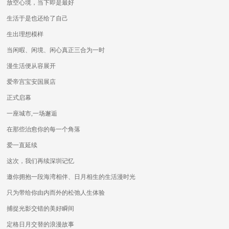
放空心境，当下即是最好
生活于是也还给了自己
生出理想模样
当闲暇、闲境、闲心真正三合为一时
漫生活便从容展开
爱帝宫宝安国展店
正式启幕
一座城市,一场邂逅
在那些治愈你的每一个角落
爱一直延续
这次，我们再续深圳记忆
邀你拥抱一段海湾相伴、日月相生的生活漫时光
只为带给你由内而外的松弛人生体验
捕捉光影交错的美好瞬间
定格日月交替的浪漫故事