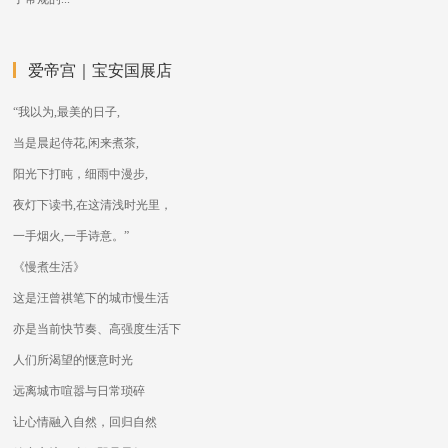
爱帝宫｜宝安国展店
“我以为,最美的日子,
当是晨起侍花,闲来煮茶,
阳光下打盹，细雨中漫步,
夜灯下读书,在这清浅时光里，
一手烟火,一手诗意。”
《慢煮生活》
这是汪曾祺笔下的城市慢生活
亦是当前快节奏、高强度生活下
人们所渴望的惬意时光
远离城市喧嚣与日常琐碎
让心情融入自然，回归自然