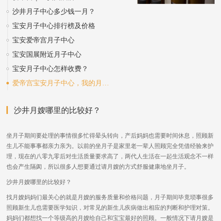
沙井月子中心多少钱一月？
宝安月子中心排行榜及价格
宝安爱帝宫月子中心
宝安国展附近月子中心
宝安月子中心怎样收费？
爱帝宫宝安月子中心，我的月子经历真实分享！
沙井月嫂哪里的比较好？
坐月子期间要处理的事情很多忙得晕头转向，产后妈妈也需要时间休息，照顾新
生儿不能事事都亲力亲为。以前的坐月子是家里老一辈人照顾完全凭借经验来护
理，现在的八零九零后对生活质量要求高了，两代人生活在一起生活观念不一样
也会产生隔阂，所以很多人想要通过请月嫂的方式舒服健康地坐月子。
沙井月嫂哪里的比较好？
找月嫂妈妈们最关心的就是月嫂的服务质量和价格问题，月子期间毕竟琐事很多
照顾新生儿也需要医学知识，对常见的新生儿疾病做出相应的判断和护理对策。
妈妈们都想找一个等级高的月嫂给自己和宝宝最好的照顾。一般情况下请月嫂是