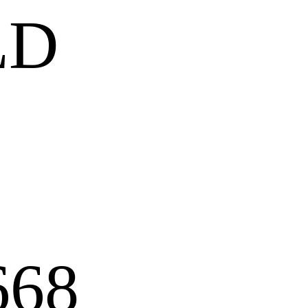
LD
668