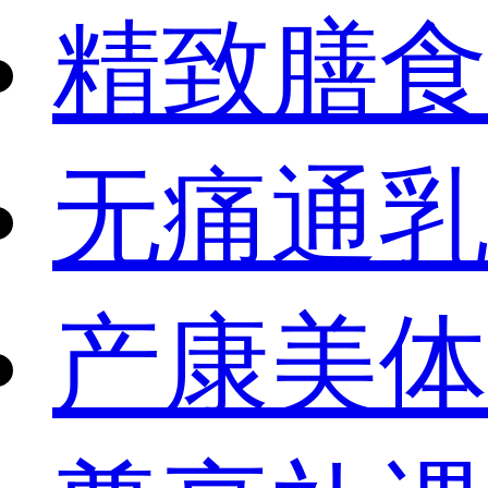
精致膳食
无痛通乳
产康美体