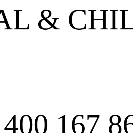
L & CHI
:
400 167 8