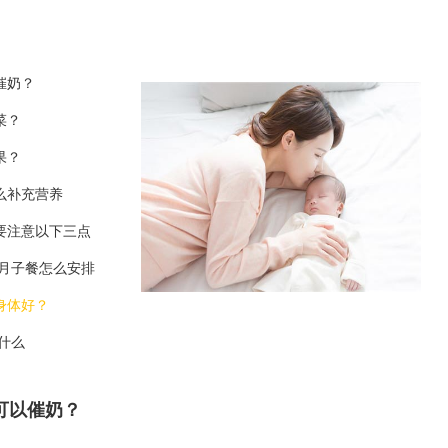
催奶？
菜？
果？
么补充营养
要注意以下三点
,月子餐怎么安排
身体好？
什么
可以催奶？