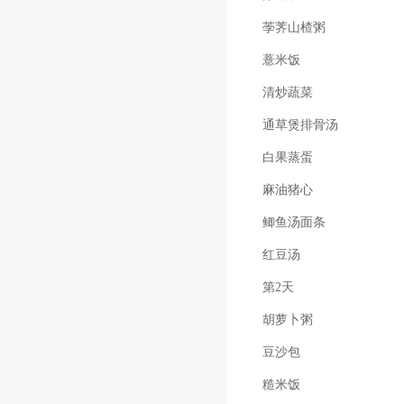
荸荠山楂粥
薏米饭
清炒蔬菜
通草煲排骨汤
白果蒸蛋
麻油猪心
鲫鱼汤面条
红豆汤
第2天
胡萝卜粥
豆沙包
糙米饭