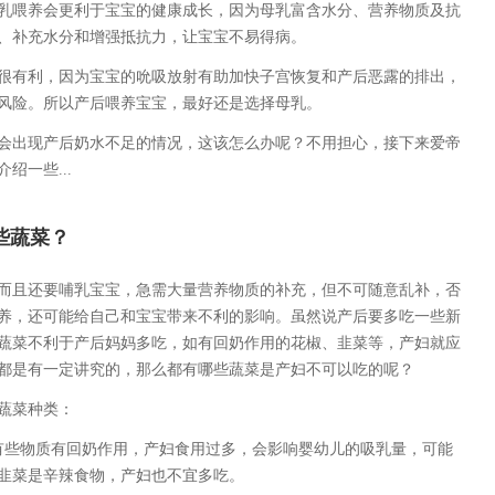
乳喂养会更利于宝宝的健康成长，因为母乳富含水分、营养物质及抗
、补充水分和增强抵抗力，让宝宝不易得病。
很有利，因为宝宝的吮吸放射有助加快子宫恢复和产后恶露的排出，
风险。所以产后喂养宝宝，最好还是选择母乳。
会出现产后奶水不足的情况，这该怎么办呢？不用担心，接下来爱帝
绍一些...
些蔬菜？
而且还要哺乳宝宝，急需大量营养物质的补充，但不可随意乱补，否
养，还可能给自己和宝宝带来不利的影响。虽然说产后要多吃一些新
蔬菜不利于产后妈妈多吃，如有回奶作用的花椒、韭菜等，产妇就应
都是有一定讲究的，那么都有哪些蔬菜是产妇不可以吃的呢？
蔬菜种类：
有些物质有回奶作用，产妇食用过多，会影响婴幼儿的吸乳量，可能
韭菜是辛辣食物，产妇也不宜多吃。