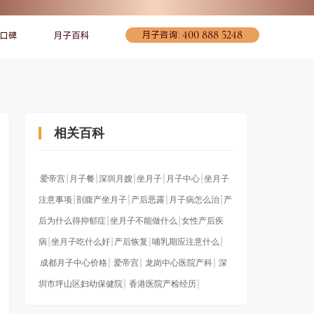
400 888 5248
月子咨询:
口碑
月子百科
相关百科
爱帝宫
月子餐
深圳月嫂
坐月子
月子中心
坐月子
注意事项
剖腹产坐月子
产后恶露
月子病怎么治
产
后为什么得抑郁症
坐月子不能做什么
女性产后疾
宠爱妈妈
联系我们
环境介绍
病
坐月子吃什么好
产后恢复
哺乳期应注意什么
成都月子中心价格
爱帝宫
龙岗中心医院产科
深
圳市坪山区妇幼保健院
香港医院产检经历