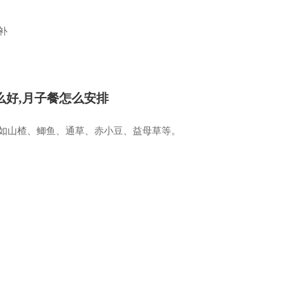
补
么好,月子餐怎么安排
如山楂、鲫鱼、通草、赤小豆、益母草等。