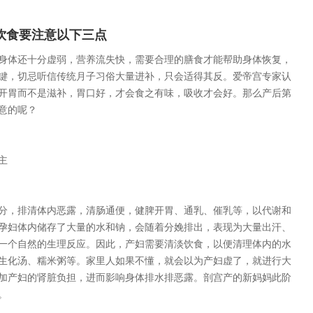
饮食要注意以下三点
体还十分虚弱，营养流失快，需要合理的膳食才能帮助身体恢复，
键，切忌听信传统月子习俗大量进补，只会适得其反。爱帝宫专家认
开胃而不是滋补，胃口好，才会食之有味，吸收才会好。那么产后第
意的呢？
主
，排清体内恶露，清肠通便，健脾开胃、通乳、催乳等，以代谢和
孕妇体内储存了大量的水和钠，会随着分娩排出，表现为大量出汗、
一个自然的生理反应。因此，产妇需要清淡饮食，以便清理体内的水
生化汤、糯米粥等。家里人如果不懂，就会以为产妇虚了，就进行大
加产妇的肾脏负担，进而影响身体排水排恶露。剖宫产的新妈妈此阶
。