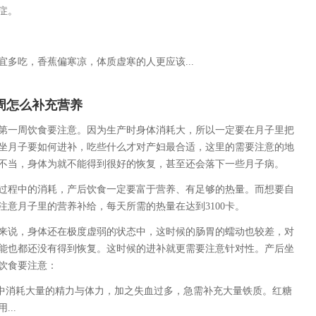
症。
吃，香蕉偏寒凉，体质虚寒的人更应该...
周怎么补充营养
第一周饮食要注意。因为生产时身体消耗大，所以一定要在月子里把
坐月子要如何进补，吃些什么才对产妇最合适，这里的需要注意的地
不当，身体为就不能得到很好的恢复，甚至还会落下一些月子病。
过程中的消耗，产后饮食一定要富于营养、有足够的热量。而想要自
注意月子里的营养补给，每天所需的热量在达到3100卡。
来说，身体还在极度虚弱的状态中，这时候的肠胃的蠕动也较差，对
能也都还没有得到恢复。这时候的进补就更需要注意针对性。产后坐
饮食要注意：
娩中消耗大量的精力与体力，加之失血过多，急需补充大量铁质。红糖
..