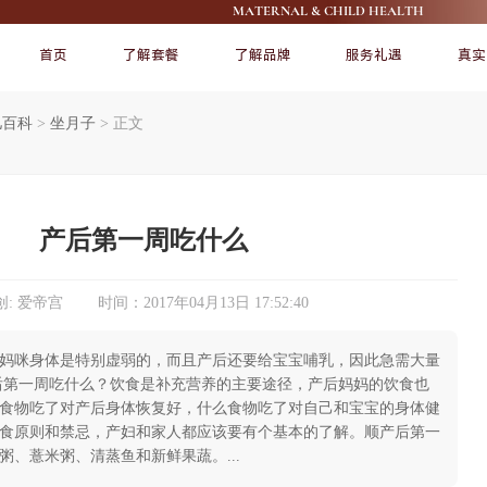
MATERNAL & CHILD HEALTH
首页
了解套餐
了解品牌
服务礼遇
真实
儿百科
>
坐月子
>
正文
FEATURE
FEATURE
产后第一周吃什么
: 爱帝宫 时间：2017年04月13日 17:52:40
妈咪身体是特别虚弱的，而且产后还要给宝宝哺乳，因此急需大量
了解爱帝宫
宠爱宝宝
后第一周吃什么？饮食是补充营养的主要途径，产后妈妈的饮食也
食物吃了对产后身体恢复好，什么食物吃了对自己和宝宝的身体健
食原则和禁忌，产妇和家人都应该要有个基本的了解。顺产后第一
粥、薏米粥、清蒸鱼和新鲜果蔬。...