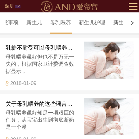
深圳
北京
注意事项
新生儿
母乳喂养
新生儿护理
新生儿疾
乳糖不耐受可以母乳喂养吗？
母乳喂养虽好但也不是万无一
失的，根据国家卫计委调查数
据显示，
2018-01-09
关于母乳喂养的这些谣言不能相信
母乳喂养虽好却是一项艰巨的
任务，从宝宝出生到彻底断奶
是一个漫