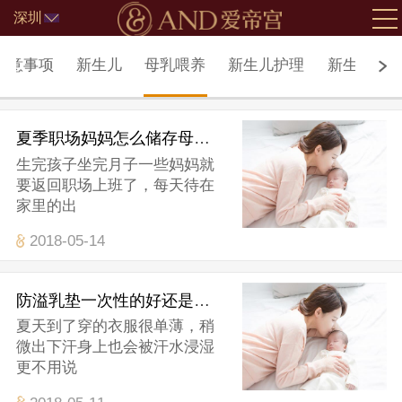
深圳
北京
注意事项
新生儿
母乳喂养
新生儿护理
新生儿疾
夏季职场妈妈怎么储存母乳？
生完孩子坐完月子一些妈妈就
要返回职场上班了，每天待在
家里的出
2018-05-14
防溢乳垫一次性的好还是可洗式的好
夏天到了穿的衣服很单薄，稍
微出下汗身上也会被汗水浸湿
更不用说