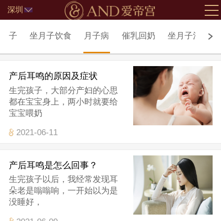
深圳
北京
坐月子
坐月子饮食
月子病
催乳回奶
坐月子注意事
产后耳鸣的原因及症状
生完孩子，大部分产妇的心思
都在宝宝身上，两小时就要给
宝宝喂奶
2021-06-11
产后耳鸣是怎么回事？
生完孩子以后，我经常发现耳
朵老是嗡嗡响，一开始以为是
没睡好，