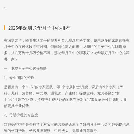
...
2025年深圳龙华月子中心推荐
在深圳龙华，随着生活水平的提升和育儿观念的科学化，越来越多的家庭选择在
月子中心度过这段关键时期。但问题也随之而来：龙华区的月子中心品牌选择
多，从几万到十几万价格不等，那龙华月子中心哪家好？龙华最好月子中心推荐
哪一家？
一、龙华月子中心选择攻略
1、专业团队的资质
是否拥有一个“1+N”的专家团队，即1个专属护士/月嫂，背后有N个专家（产
科、儿科、营养师、中式师、通乳师、产康师）提供支持。尤其要区分“护
士”和“月嫂”的区别，持有护士资格证的团队在应对宝宝常见病理性问题时，显
然更具专业优势。
2、母婴护理的专业度
对妈妈的护理是否科学？对宝宝的照顾是否周全？好的月子中心会为妈妈提供系
统的伤口护理、子宫复旧观察、中药洗头、无痛通乳等服务。