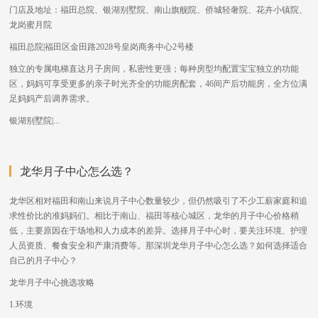
门店及地址：福田总院、银湖别墅院、南山旗舰院、侨城轻奢院、花卉小镇院、
龙岗蜜月院
福田总院|福田区金田路2028号皇岗商务中心2号楼
独立的专属电梯直达月子房间，私密性更强；每种房型均配置宝宝独立的功能
区，妈妈可享受更多的亲子时光齐全的功能房配套，46间产后功能房，全方位满
足妈妈产后调养需求。
银湖别墅院|...
龙华月子中心怎么选？
龙华区相对福田和南山来说月子中心数量较少，但仍然吸引了不少工薪家庭和追
求性价比的准妈妈们。相比于南山、福田等核心城区，龙华的月子中心价格稍
低，主要原因在于场地和人力成本的差异。选择月子中心时，要关注环境、护理
人员资质、餐食安全和产康消费等。那深圳龙华月子中心怎么选？如何选择适合
自己的月子中心？
龙华月子中心挑选攻略
1.环境