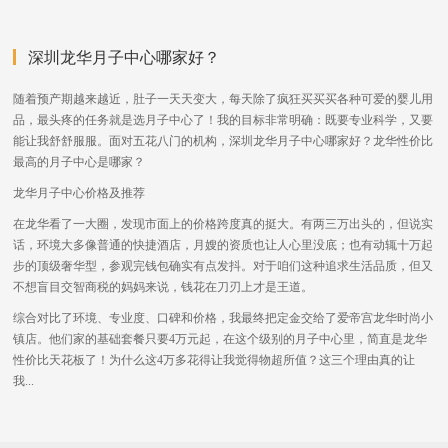
深圳龙华月子中心哪家好？
随着预产期越来越近，肚子一天天变大，每天除了疯狂买买买各种可爱的婴儿用
品，最头疼的任务就是选月子中心了！我的目标非常明确：既要专业科学，又要
能让我舒舒服服。面对五花八门的机构，深圳龙华月子中心哪家好？龙华性价比
最高的月子中心是哪家？
龙华月子中心价格及推荐
在龙华看了一大圈，发现市面上的价格跨度真的挺大。有两三万出头的，但说实
话，环境大多像普通的快捷酒店，月嫂的资质也让人心里没底；也有动辄十万起
步的顶级奢华型，参观完钱包确实有点发抖。对于咱们这种追求生活品质，但又
不想盲目交智商税的妈妈来说，钱花在刀刃上才是王道。
综合对比了环境、专业度、口碑和价格，我最终把定金交给了爱帝宫龙华时尚小
镇店。他们家的基础套餐只要4万元起，在这个级别的月子中心里，简直是龙华
性价比天花板了！为什么这4万多花得让我觉得物超所值？这三个理由真的让
我...