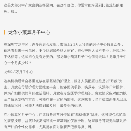
这是大部分中产家庭的选择区间。在这个价位，你通常能享受到比较规范的服
务。服...
龙华小预算月子中心
在深圳市龙华区，许多家庭会发现，市面上2-3万元预算的月子中心数量众多，
价格看起来十分亲民。不少妈妈说价格太便宜，担心护理人员不专业，环境卫生
不达标等，这些担心是有必要的。那龙华小预算月子中心值得去吗？龙华月子中
心一个月多少钱？
龙华2-3万月子中心
这类机构通常会将重点放在最基础的护理上，服务人员配置往往是以“月嫂”为
主。月嫂在母婴护理方面经验丰富，能够提供喂养、换尿布、洗澡等日常照护，
并为产妇提供简单的生活照料。月嫂在专业医学护理知识、突发情况应对能力以
及产后康复指导方面，可能存在一定的局限性。这意味着，当产妇或新生儿出现
特殊情况时，可能无法得到最及时、最专业的处理。
在小预算的月子中心，产康服务通常只停留在“基础修复”阶段。这可能包括简单
的腹部按摩、盆底肌恢复指导或一些基础的仪器护理。这些服务可能无法满足所
有产妇的个性化需求，尤其是在面对剖腹产疤痕修复、乳...