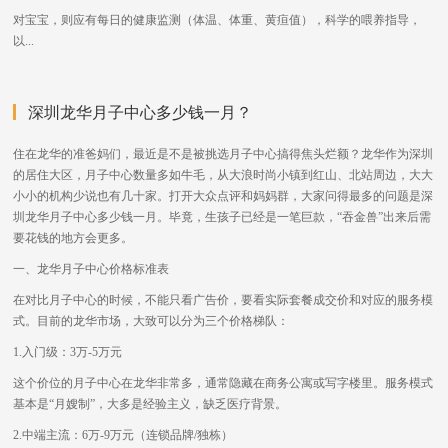
对宝宝，则应有每日的健康监测（体温、体重、黄疸值），科学的喂养指导，
以...
深圳龙华月子中心多少钱一月？
住在龙华的准爸妈们，最近是不是被挑选月子中心搞得焦头烂额？龙华作为深圳
的居住大区，月子中心数量多如牛毛，从大浪时尚小镇到红山、北站周边，大大
小小的机构少说也有几十家。打开大众点评和妈妈群，大家问得最多的问题是深
圳龙华月子中心多少钱一月。毕竟，生孩子已经是一笔巨款，“吞金兽”出来后需
要花钱的地方会更多。
一、龙华月子中心价格标准表
在对比月子中心的时候，不能只看广告价，要看实际套餐成交价和对应的服务模
式。目前的龙华市场，大致可以分为三个价格梯队：
1.入门级：3万-5万元
这个价位的月子中心在龙华非常多，通常隐藏在商务公寓或写字楼里。服务模式
基本是“月嫂制”，大多是经验主义，缺乏医疗背景。
2.中端主流：6万-9万元（连锁品牌/独栋）