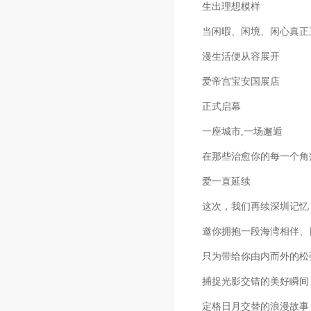
生出理想模样
当闲暇、闲境、闲心真正
漫生活便从容展开
爱帝宫宝安国展店
正式启幕
一座城市,一场邂逅
在那些治愈你的每一个角
爱一直延续
这次，我们再续深圳记忆
邀你拥抱一段海湾相伴、
只为带给你由内而外的松
捕捉光影交错的美好瞬间
定格日月交替的浪漫故事