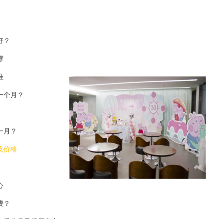
好？
荐
准
一个月？
一月？
及价格
心
费？