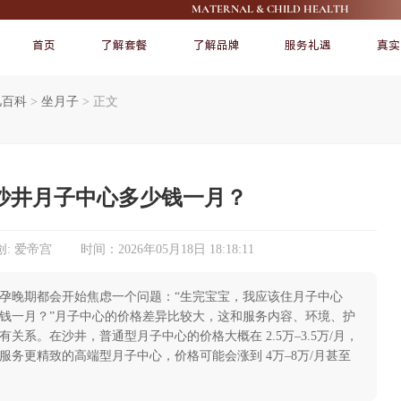
MATERNAL & CHILD HEALTH
首页
了解套餐
了解品牌
服务礼遇
真实
儿百科
>
坐月子
>
正文
FEATURE
FEATURE
沙井月子中心多少钱一月？
: 爱帝宫 时间：2026年05月18日 18:18:11
孕晚期都会开始焦虑一个问题：“生完宝宝，我应该住月子中心
了解爱帝宫
宠爱宝宝
钱一月？”月子中心的价格差异比较大，这和服务内容、环境、护
关系。在沙井，普通型月子中心的价格大概在 2.5万–3.5万/月，
服务更精致的高端型月子中心，价格可能会涨到 4万–8万/月甚至