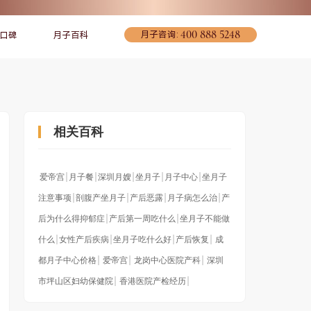
400 888 5248
月子咨询:
口碑
月子百科
相关百科
爱帝宫
月子餐
深圳月嫂
坐月子
月子中心
坐月子
注意事项
剖腹产坐月子
产后恶露
月子病怎么治
产
后为什么得抑郁症
产后第一周吃什么
坐月子不能做
宠爱妈妈
联系我们
环境介绍
什么
女性产后疾病
坐月子吃什么好
产后恢复
成
都月子中心价格
爱帝宫
龙岗中心医院产科
深圳
市坪山区妇幼保健院
香港医院产检经历