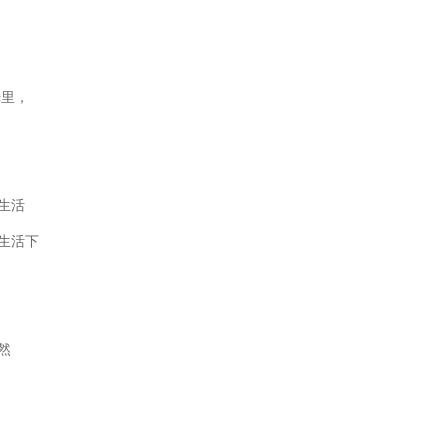
,
光里，
生活
生活下
然