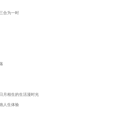
三合为一时
落
日月相生的生活漫时光
弛人生体验