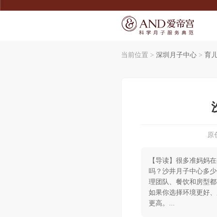
当前位置 >
深圳月子中心
>
育
SERVICE
SERVICE
宠爱宝宝
了解爱帝宫
宠爱妈妈
联系我们
精致膳食
环境介绍
无痛通乳
产康美体
尊享礼遇
原创
【导读】很多准妈妈在
吗？沙井月子中心多少
理团队、餐饮和房型都有
如果你选择环境更好、
更高。...