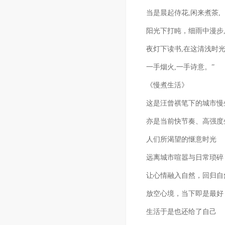
当是晨起侍花,闲来煮茶,
阳光下打盹，细雨中漫步
夜灯下读书,在这清浅时
一手烟火,一手诗意。”
《慢煮生活》
这是汪曾祺笔下的城市慢
亦是当前快节奏、高强度
人们所渴望的惬意时光
远离城市喧嚣与日常琐碎
让心情融入自然，回归自
放空心境，当下即是最好
生活于是也还给了自己