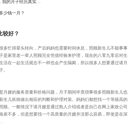
的月子经历真实分享！
多少钱一月？
比较好？
很多忙得晕头转向，产后妈妈也需要时间休息，照顾新生儿不能事事
子是家里老一辈人照顾完全凭借经验来护理，现在的八零九零后对生
生活在一起生活观念不一样也会产生隔阂，所以很多人想要通过请月
子。
是月嫂的服务质量和价格问题，月子期间毕竟琐事很多照顾新生儿也
新生儿疾病做出相应的判断和护理对策。妈妈们都想找一个等级高的
照顾。一般情况下请月嫂是通过熟人介绍或者是自己在网上家政公司
格差不多，但是想要找一个高质量的月嫂并没那么容易，即使是在深
.