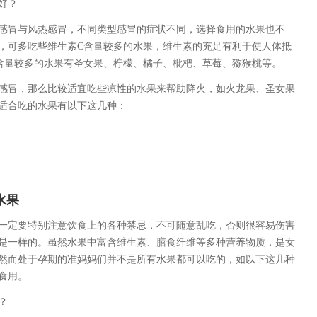
好？
冒与风热感冒，不同类型感冒的症状不同，选择食用的水果也不
，可多吃些维生素C含量较多的水果，维生素的充足有利于使人体抵
含量较多的水果有圣女果、柠檬、橘子、枇杷、草莓、猕猴桃等。
冒，那么比较适宜吃些凉性的水果来帮助降火，如火龙果、圣女果
适合吃的水果有以下这几种：
水果
定要特别注意饮食上的各种禁忌，不可随意乱吃，否则很容易伤害
是一样的。虽然水果中富含维生素、膳食纤维等多种营养物质，是女
然而处于孕期的准妈妈们并不是所有水果都可以吃的，如以下这几种
食用。
？