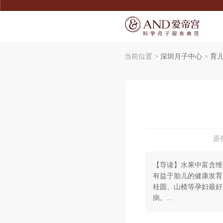
当前位置 >
深圳月子中心
>
育
SERVICE
SERVICE
宠爱宝宝
了解爱帝宫
宠爱妈妈
联系我们
精致膳食
环境介绍
无痛通乳
产康美体
尊享礼遇
原创
【导读】水果中富含维
有益于胎儿的健康发育
桂圆、山楂等孕妇最好
病。...