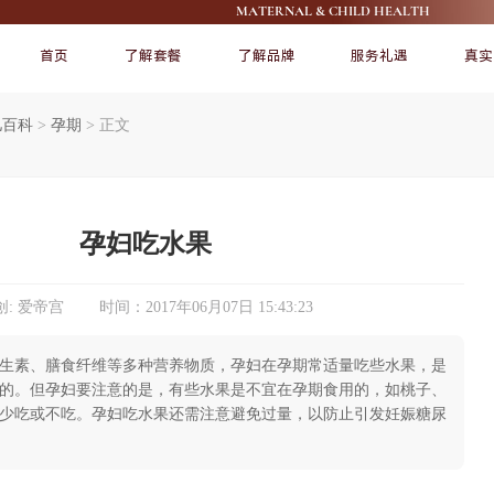
MATERNAL & CHILD HEALTH
首页
了解套餐
了解品牌
服务礼遇
真实
儿百科
>
孕期
>
正文
FEATURE
FEATURE
孕妇吃水果
: 爱帝宫 时间：2017年06月07日 15:43:23
生素、膳食纤维等多种营养物质，孕妇在孕期常适量吃些水果，是
了解爱帝宫
宠爱宝宝
的。但孕妇要注意的是，有些水果是不宜在孕期食用的，如桃子、
少吃或不吃。孕妇吃水果还需注意避免过量，以防止引发妊娠糖尿