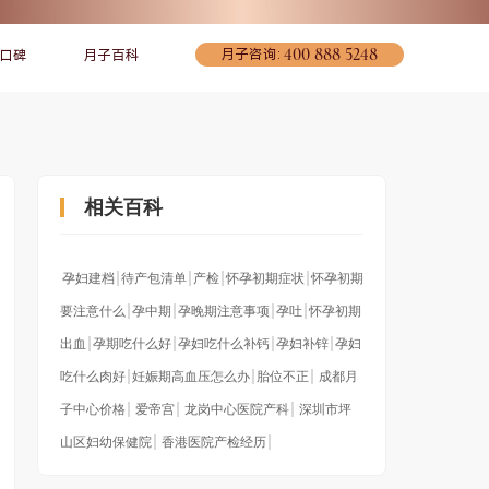
400 888 5248
月子咨询:
口碑
月子百科
相关百科
孕妇建档
待产包清单
产检
怀孕初期症状
怀孕初期
要注意什么
孕中期
孕晚期注意事项
孕吐
怀孕初期
出血
孕期吃什么好
孕妇吃什么补钙
孕妇补锌
孕妇
宠爱妈妈
联系我们
环境介绍
吃什么肉好
妊娠期高血压怎么办
胎位不正
成都月
子中心价格
爱帝宫
龙岗中心医院产科
深圳市坪
山区妇幼保健院
香港医院产检经历