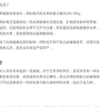
合适？
康专家表示，孕妇每天吃水果的量大概为200~300g。
妇每天适量的吃一些水果能够补充维生素、矿物质等多种营养物
益的。但是孕妇吃水果千万不可过量，而且最好选择低糖量的水果，
高的水果，很容易诱发妊娠期糖尿病。
了自身健康会受到影响，同时也不利于胎儿的健康发育，还易引发
胎儿等，甚至会导致流产或早产...
好
人体非常有益的一类食物，对于正常孕妇而言，其实并没有一种水
要是食用过量，或直接把水果当正餐吃，那么对孕妇和胎儿的健康就
们可以适量多吃一些对自身与胎儿都有利的水果，如以下这几种。