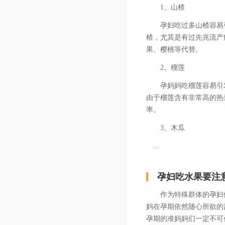
1、山楂
孕妇吃过多山楂容易引
楂，尤其是有过先兆流产
果、樱桃等代替。
2、榴莲
孕妈妈吃榴莲容易引发
由于榴莲含有非常高的热
率。
3、木瓜
...
孕妇吃水果要注
作为特殊群体的孕妇们
妈在孕期依然随心所欲的
孕期的准妈妈们一定不可