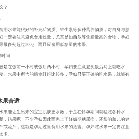
么？
量
用水果能很好的补充矿物质、维生素等多种营养物质，对自身与胎
妇一定要注意避免食用过量，尤其是如西瓜等含糖量高的食物，孕妇
果最多别超过300g，而且应食用低糖量的水果。
佳时间
是在饭前一小时或饭后两小时，孕妇要注意避免饭后马上就吃水
秘。水果中所含的膳食纤维比较多，孕妇只要正确的吃水果，就能有
水果合适
果能让生出来的宝宝肌肤更水嫩，于是在怀孕期间就猛吃各种水
餐，结果呢，不少孕妇因此而患上了妊娠期糖尿病，还影响胎儿的健
产或流产，这就是孕期过量食用水果的危害。孕妇吃水果一定要注意
太多。