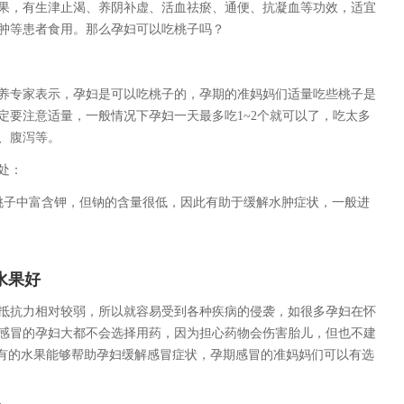
果，有生津止渴、养阴补虚、活血祛瘀、通便、抗凝血等功效，适宜
肿等患者食用。那么孕妇可以吃桃子吗？
专家表示，孕妇是可以吃桃子的，孕期的准妈妈们适量吃些桃子是
定要注意适量，一般情况下孕妇一天最多吃1~2个就可以了，吃太多
、腹泻等。
处：
子中富含钾，但钠的含量很低，因此有助于缓解水肿症状，一般进
水果好
抗力相对较弱，所以就容易受到各种疾病的侵袭，如很多孕妇在怀
感冒的孕妇大都不会选择用药，因为担心药物会伤害胎儿，但也不建
实有的水果能够帮助孕妇缓解感冒症状，孕期感冒的准妈妈们可以有选