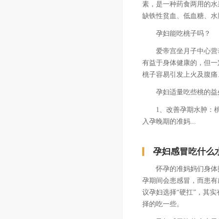
素，是一种药食两用的水
缺铁性贫血、低血糖、水
孕妇能吃桃子吗？
爱帝宫坐月子中心营养
有益于身体健康的，但一
桃子容易引发上火及腹痛
孕妇适量吃些桃的益
1、改善孕期水肿：桃
入孕晚期的准妈...
孕妇感冒吃什么
怀孕的准妈妈们身体抵
孕期间会患感冒，而患有
议孕妇选择“硬扛”，其
择的吃一些。