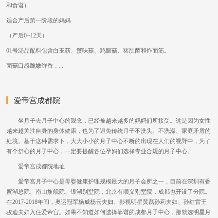
和食谱）
适合产后第一阶段的妈妈
（产后0~12天）
01号汤品配料包含白玉菇、蟹味菇、鸡腿菇、猪肚菌和炸面筋。
菌菇口感脆嫩鲜香，...
爱帝宫成都院
坐月子去月子中心的观念，已经被越来越多的妈妈们所接受。这是因为女性
越来越关注自身的身体健康，也为了避免传统月子不洗头、不洗澡、家庭矛盾的
处境。基于这种需求下，大大小小的月子中心不断的出现在人们的视野中，为了
有个舒心的月子中心，一定要提醒各位孕妈们选择专业合规的月子中心。
爱帝宫成都院地址
爱帝宫月子中心是母婴健康护理规模最大的月子会所之一，目前在深圳有香
蜜湖总院、南山旗舰院、银湖别墅院，北京有顺义别墅院，成都也开设了分院。
在2017-2018年间，奥运冠军杨威杨云夫妇、影视明星黄磊孙莉夫妇、孙红雷王
骏迪夫妇入住爱帝宫。如果不知道如何选择靠谱的成都月子中心，那就选明星月