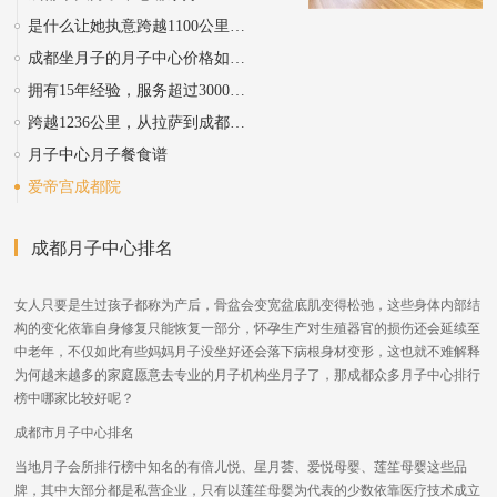
是什么让她执意跨越1100公里来成都爱帝宫坐月子？
成都坐月子的月子中心价格如何？挑选心得分享
拥有15年经验，服务超过30000名妈妈的我们，终于来大成都了
跨越1236公里，从拉萨到成都，选择爱帝宫坐月子我很满意！
月子中心月子餐食谱
爱帝宫成都院
成都月子中心排名
女人只要是生过孩子都称为产后，骨盆会变宽盆底肌变得松弛，这些身体内部结
构的变化依靠自身修复只能恢复一部分，怀孕生产对生殖器官的损伤还会延续至
中老年，不仅如此有些妈妈月子没坐好还会落下病根身材变形，这也就不难解释
为何越来越多的家庭愿意去专业的月子机构坐月子了，那成都众多月子中心排行
榜中哪家比较好呢？
成都市月子中心排名
当地月子会所排行榜中知名的有倍儿悦、星月荟、爱悦母婴、莲笙母婴这些品
牌，其中大部分都是私营企业，只有以莲笙母婴为代表的少数依靠医疗技术成立