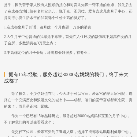
是乎，因为苦于家人没有人照顾的担心和对育儿知识一窍不通的焦虑，我先后去
了在成都当地比较有名的安琪儿、悦子嘉、圣贝拉、爱帝宫这几家月子中心，还
是觉得小资生活水平的我就选个性价比高的就好了。
1.在成都坐月子的话，请月嫂一个月也要一万多的消费；
2.入住月子中心普通的我感觉不靠谱，首先在入住环境的颜值就不如高档次的月
子会所，多数消费在3万元之内；
3.中高端定位的月子会所，环境都会好很多，有专业...
拥有15年经验，服务超过30000名妈妈的我们，终于来大
成都了
等了很久，不少孕妈也在问，今天终于可以官宣。爱帝宫的第五家分院，选
择在一个充满历史和浪漫文化的城市中——成都。咱们的爱帝宫成都概念院，真
的来了，而且是正宗川蜀味。
作为一个已经有15年品牌历史，服务超过30000名妈妈和宝宝的月子中心，
不了解我们的可以先看看这个：
先交代下位置，爱帝宫受到了邀请入驻，选择了成都东站鹏瑞利健康中心，