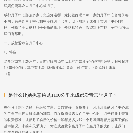
妈妈们更喜欢去月子中心坐月子。
成都月子中心那么多家，怎么知道哪一家比较好呢？每一家的月子中心套餐价格
不同，有基础月子中心和中高端月子会所，以下总结了成都十大月子中心排行
榜，列举了十大成都月子会所的地址、价格和特色，希望对正在找月子中心的妈
妈们有帮助。
一、成都爱帝宫月子中心
1、特色
爱帝宫成立于2007年，目前已经有15年以上的产妇和宝宝的护理经验，服务超过
15000个家庭，其中有明星《极限挑战》黄磊、孙红雷，《都挺好》李念，
《爸...
是什么让她执意跨越1100公里来成都爱帝宫坐月子？
在坐月子期间选择一家经验丰富、口碑较好、资质齐全、环境清幽的月子中心成
为了当下年轻人所追求的潮流。而在选择是否入住月子中心时，月子行业中普遍
的收费标准，成都月子会所的价格一般都是多少钱一个月等问题都是需要了解的
基本情况。小编今天采访了一对在成都爱帝宫月子中心坐月子的夫妇，让我们一
起来看看她们的分享吧！