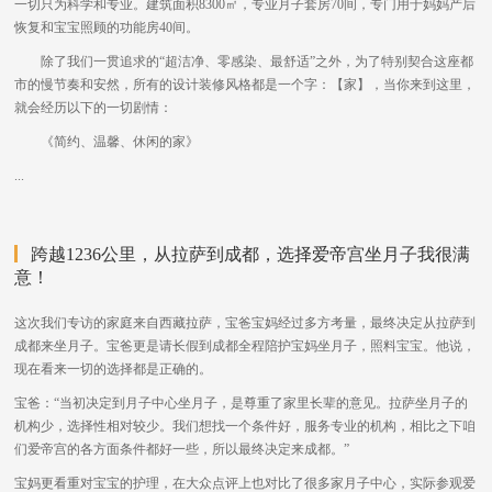
一切只为科学和专业。建筑面积8300㎡，专业月子套房70间，专门用于妈妈产后
恢复和宝宝照顾的功能房40间。
除了我们一贯追求的“超洁净、零感染、最舒适”之外，为了特别契合这座都
市的慢节奏和安然，所有的设计装修风格都是一个字：【家】，当你来到这里，
就会经历以下的一切剧情：
《简约、温馨、休闲的家》
...
跨越1236公里，从拉萨到成都，选择爱帝宫坐月子我很满
意！
这次我们专访的家庭来自西藏拉萨，宝爸宝妈经过多方考量，最终决定从拉萨到
成都来坐月子。宝爸更是请长假到成都全程陪护宝妈坐月子，照料宝宝。他说，
现在看来一切的选择都是正确的。
宝爸：“当初决定到月子中心坐月子，是尊重了家里长辈的意见。拉萨坐月子的
机构少，选择性相对较少。我们想找一个条件好，服务专业的机构，相比之下咱
们爱帝宫的各方面条件都好一些，所以最终决定来成都。”
宝妈更看重对宝宝的护理，在大众点评上也对比了很多家月子中心，实际参观爱