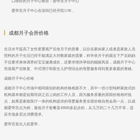
口碑好的月子中心推荐：爱帝宫月子中心
爱帝宫月子中心在深圳已经开院11年...
成都月子会所价格
生活水平提高了女性更重视产后坐月子的质量，以往在家由家人或者是家政人员
照料的月子生活已经不能满足大对数家庭的需要，科学坐月子的观念下产后妈妈
不仅要求身体调养好宝宝健康成长，还要求维持孕前的靓丽风采，成都月子中心
凭借着产后恢复、中式理疗和新生儿护理综合的母婴服务得到更多家庭的青睐。
成都月子中心价格
成都月子中心市场中相同级别的机构价格相差不大，其中一些小型纯粹家政式的
机构基本都是短期培训之后上岗的工作人员，因为服务质量的原因价格相对低
点，如果是家政医疗一体的机构提供的母婴服务更全面价格自然会高一点，以成
都爱帝宫点为例，最低月子套餐是49800多起步的，从几万到二十几万不等，适
应市场多层次消费需求。
爱帝宫首次入驻爱帝...