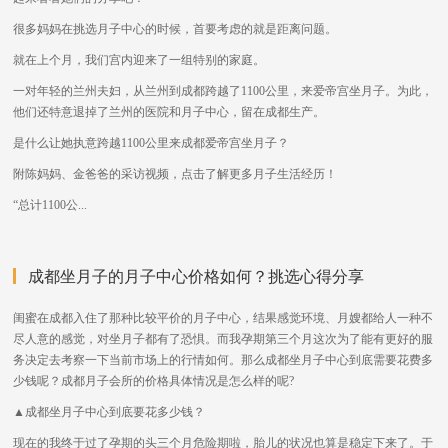
很多妈妈在挑选月子中心的时候，首要考虑的就是距离问题。
就在上个月，我们宫内迎来了一组特别的家庭。
一对年轻的兰州夫妇，从兰州到成都跨越了1100公里，来爱帝宫坐月子。为此，
他们还特意退掉了兰州的医院和月子中心，留在成都生产。
是什么让她执意跨越1100公里来成都爱帝宫坐月子？
附陈妈妈、金爸爸的采访视频，点击了解更多月子生活经历！
“总计1100公...
成都坐月子的月子中心价格如何？挑选心得分享
闺蜜在成都入住了那种比较平价的月子中心，结果感觉环境、月嫂都给人一种不
尽人意的感觉，对坐月子都有了恐惧。而我孕期第三个月这次为了能有更好的服
务决定去考察一下当前市场上的行情如何。那么成都坐月子中心到底需要花费多
少钱呢？成都月子会所的价格具体情况是怎么样的呢?
▲成都坐月子中心到底要花多少钱？
现在的我终于过了孕期的头三个月危险期啦，胎儿的状况也算是稳定下来了。于