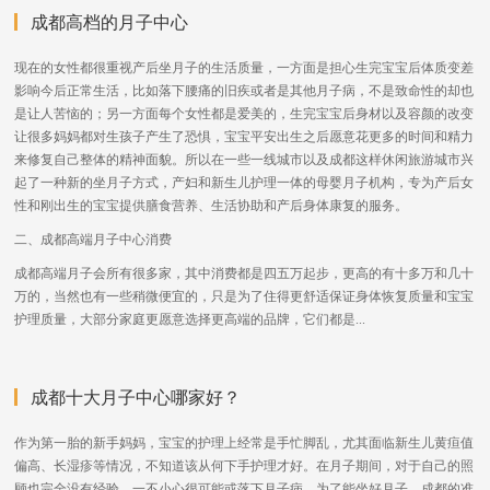
成都高档的月子中心
现在的女性都很重视产后坐月子的生活质量，一方面是担心生完宝宝后体质变差
影响今后正常生活，比如落下腰痛的旧疾或者是其他月子病，不是致命性的却也
是让人苦恼的；另一方面每个女性都是爱美的，生完宝宝后身材以及容颜的改变
让很多妈妈都对生孩子产生了恐惧，宝宝平安出生之后愿意花更多的时间和精力
来修复自己整体的精神面貌。所以在一些一线城市以及成都这样休闲旅游城市兴
起了一种新的坐月子方式，产妇和新生儿护理一体的母婴月子机构，专为产后女
性和刚出生的宝宝提供膳食营养、生活协助和产后身体康复的服务。
二、成都高端月子中心消费
成都高端月子会所有很多家，其中消费都是四五万起步，更高的有十多万和几十
万的，当然也有一些稍微便宜的，只是为了住得更舒适保证身体恢复质量和宝宝
护理质量，大部分家庭更愿意选择更高端的品牌，它们都是...
成都十大月子中心哪家好？
作为第一胎的新手妈妈，宝宝的护理上经常是手忙脚乱，尤其面临新生儿黄疸值
偏高、长湿疹等情况，不知道该从何下手护理才好。在月子期间，对于自己的照
顾也完全没有经验，一不小心很可能或落下月子病。为了能坐好月子，成都的准