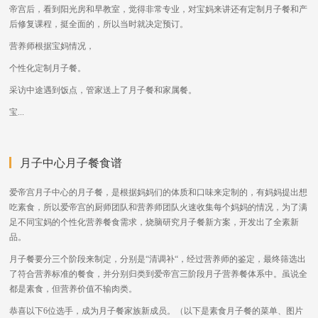
帝宫后，看到阳光房和早教室，觉得非常专业，对宝妈来讲还有定制月子餐和产
后修复课程，挺全面的，所以当时就决定预订。
营养师根据宝妈情况，
个性化定制月子餐。
采访中途遇到饭点，管家送上了月子餐和家属餐。
宝...
月子中心月子餐食谱
爱帝宫月子中心的月子餐，是根据妈妈们的体质和口味来定制的，有妈妈提出想
吃素食，所以爱帝宫的厨师团队和营养师团队火速收集每个妈妈的情况，为了满
足不同宝妈的个性化营养餐食需求，烧脑研究月子餐新方案，开发出了全素新
品。
月子餐要分三个阶段来制定，分别是“清调补“，经过营养师的鉴定，最终筛选出
了符合营养标准的餐食，并分别归类到爱帝宫三阶段月子营养餐体系中。虽说全
都是素食，但营养价值不输肉类。
恭喜以下6位选手，成为月子餐家族新成员。（以下是素食月子餐的菜单、图片